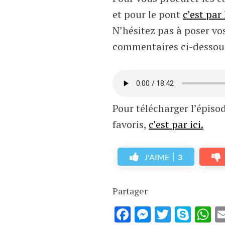
et pour le pont
c’est par 
N’hésitez pas à poser vo
commentaires ci-dessou
Pour télécharger l’épiso
favoris,
c’est par ici.
J'AIME
3
Partager
Facebook
Messenge
Twitter
Sky
W