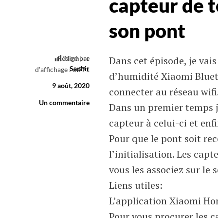
capteur de 
son pont
Rédigé par
Nombre
Dans cet épisode, je vai
Saphir
d'affichage :
6 971
d’humidité Xiaomi Bluet
9 août, 2020
connecter au réseau wifi
Un commentaire
Dans un premier temps je
capteur à celui-ci et en
Pour que le pont soit re
l’initialisation. Les ca
vous les associez sur le 
Liens utiles:
L’application Xiaomi H
Pour vous procurer les ca