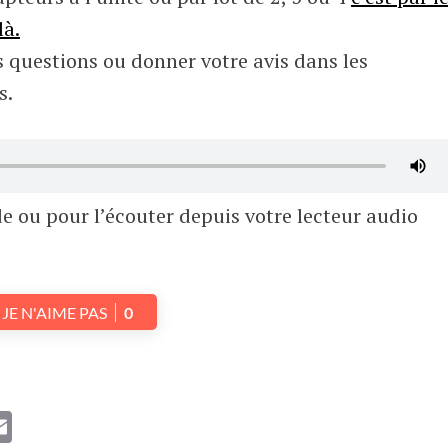
là.
s questions ou donner votre avis dans les
s.
de ou pour l’écouter depuis votre lecteur audio
JE N'AIME PAS
0
r
pe
hatsApp
Email