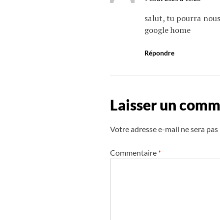
r
salut, tu pourra nou
t
google home
i
c
Répondre
l
e
s
Laisser un comm
Votre adresse e-mail ne sera pas 
Commentaire
*