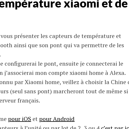
température xiaomi et de
s vous présenter les capteurs de température et
ooth ainsi que son pont qui va permettre de les
.
 configurerai le pont, ensuite je connecterai le
fin j’associerai mon compte xiaomi home à Alexa.
connu par Xiaomi home, veillez à choisir la Chine 
pteurs (seul sans pont) marcheront tout de même si
serveur français.
ome
pour iOS
et
pour Android
pteurs à l’unité ou par lot de 2, 3 ou 4
c’est par ic