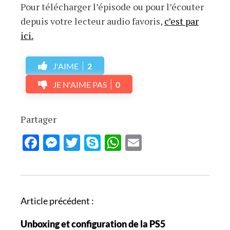
Pour télécharger l’épisode ou pour l’écouter
depuis votre lecteur audio favoris,
c’est par
ici.
J'AIME
2
JE N'AIME PAS
0
Partager
Facebook
Messenger
Twitter
Skype
WhatsApp
Email
N
Article précédent :
a
Unboxing et configuration de la PS5
v