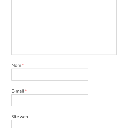
e
s
Nom
*
E-mail
*
Site web