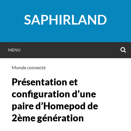
Aller
au
SAPHIRLAND
contenu
R
MENU
Monde connecté
Présentation et
configuration d’une
paire d’Homepod de
2ème génération