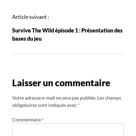
i
g
Article suivant :
a
Survive The Wild épisode 1 : Présentation des
t
bases du jeu
i
o
n
d
e
Laisser un commentaire
s
a
r
Votre adresse e-mail ne sera pas publiée.
Les champs
t
obligatoires sont indiqués avec
*
i
Commentaire
*
c
l