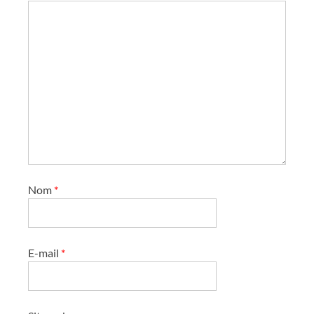
l
e
s
Nom
*
E-mail
*