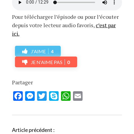
Pour télécharger l’épisode ou pour l’écouter
depuis votre lecteur audio favoris,
c’est par
ici.
J'AIME
4
JE N'AIME PAS
0
Partager
Facebook
Messenger
Twitter
Skype
WhatsApp
Email
N
Article précédent :