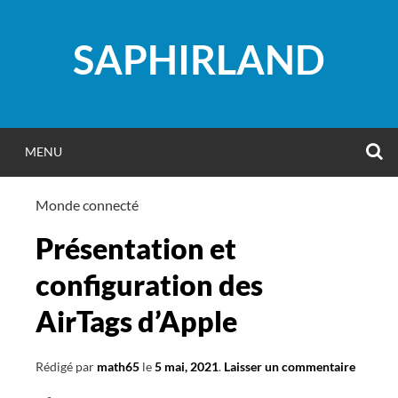
Aller
au
SAPHIRLAND
contenu
R
MENU
Monde connecté
Présentation et
configuration des
AirTags d’Apple
Rédigé par
math65
le
5 mai, 2021
.
Laisser un commentaire