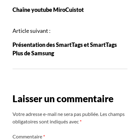
a
Chaîne youtube MiroCuistot
v
i
g
Article suivant :
a
Présentation des SmartTags et SmartTags
t
Plus de Samsung
i
o
n
d
e
Laisser un commentaire
s
a
r
Votre adresse e-mail ne sera pas publiée.
Les champs
t
obligatoires sont indiqués avec
*
i
Commentaire
*
c