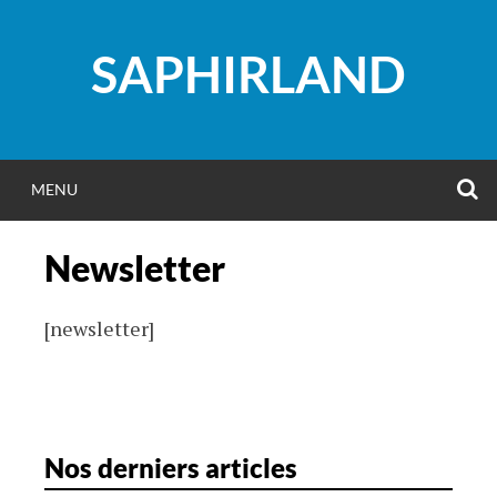
Aller
au
SAPHIRLAND
contenu
R
MENU
Newsletter
[newsletter]
Nos derniers articles